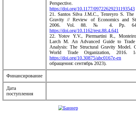
Perspective. 20
https://doi.org/10.1177/09722629231193543
21. Santos Silva J.M.C., Tenreyro S. The
Gravity // Review of Economics and Stat
2006. Vol. 88. № 4. Pp. 641
https://doi.org/10.1162/rest.88.4.641
22. Yotov Y.V., Piermartini R., Monteiro
Larch M. An Advanced Guide to Trade 
Analysis: The Structural Gravity Model. 
World Trade Organization, 2016. 
https://doi.org/10.30875/abc0167e-en
(д
обращения: сентябрь 2023).
Финансирование
Дата
поступления