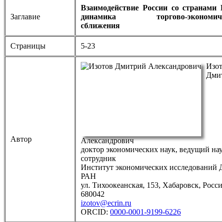
Взаимодействие России со странами
Заглавие
динамика торгово-экономиче
сближения
Страницы
5-23
Изо
Дми
Автор
Александрович
доктор экономических наук, ведущий н
сотрудник
Институт экономических исследований
РАН
ул. Тихоокеанская, 153, Хабаровск, Росси
680042
izotov@ecrin.ru
ORCID:
0000-0001-9199-6226