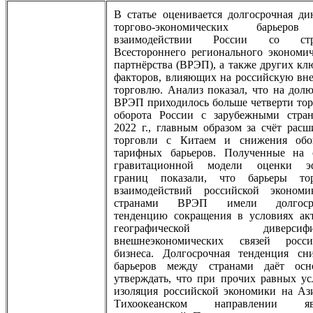
В статье оценивается долгосрочная ди
торгово-экономических барьеро
взаимодействии России со стр
Всестороннего регионального экономич
партнёрства (ВРЭП), а также других кл
факторов, влияющих на российскую в
торговлю. Анализ показал, что на долю
ВРЭП приходилось больше четверти тор
оборота России с зарубежными стра
2022 г., главным образом за счёт расш
торговли с Китаем и снижения об
тарифных барьеров. Полученные на 
гравитационной модели оценки э
границ показали, что барьеры то
взаимодействий российской эконом
странами ВРЭП имели долгоср
тенденцию сокращения в условиях ак
географической диверсифи
внешнеэкономических связей росси
бизнеса. Долгосрочная тенденция сн
барьеров между странами даёт осн
утверждать, что при прочих равных ус
изоляция российской экономики на Ази
Тихоокеанском направлении явл