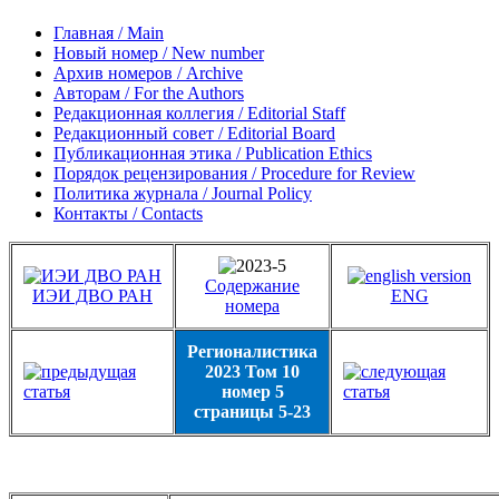
Главная / Main
Новый номер / New number
Архив номеров / Archive
Авторам / For the Authors
Редакционная коллегия / Editorial Staff
Редакционный совет / Editorial Board
Публикационная этика / Publication Ethics
Порядок рецензирования / Procedure for Review
Политика журнала / Journal Policy
Контакты / Contacts
Содержание
ИЭИ ДВО РАН
ENG
номера
Регионалистика
2023 Том 10
номер 5
страницы 5-23