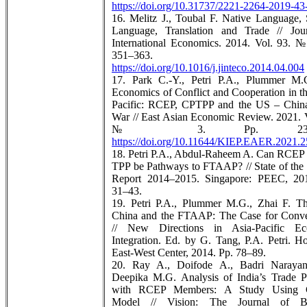
https://doi.org/10.31737/2221-2264-2019-43
16. Melitz J., Toubal F. Native Language,
Language, Translation and Trade // Jou
International Economics. 2014. Vol. 93. №
351–363.
https://doi.org/10.1016/j.jinteco.2014.04.004
17. Park C.-Y., Petri P.A., Plummer M
Economics of Conflict and Cooperation in th
Pacific: RCEP, CPTPP and the US – Chin
War // East Asian Economic Review. 2021. V
№ 3. Pp. 233–2
https://doi.org/10.11644/KIEP.EAER.2021.2
18. Petri P.A., Abdul-Raheem A. Can RCEP 
TPP be Pathways to FTAAP? // State of the
Report 2014–2015. Singapore: PEEC, 20
31–43.
19. Petri P.A., Plummer M.G., Zhai F. T
China and the FTAAP: The Case for Conv
// New Directions in Asia-Pacific Ec
Integration. Ed. by G. Tang, P.A. Petri. Ho
East-West Center, 2014. Pp. 78–89.
20. Ray A., Doifode A., Badri Narayan
Deepika M.G. Analysis of India’s Trade Po
with RCEP Members: A Study Using G
Model // Vision: The Journal of Bu