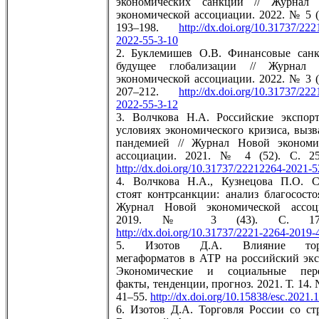
экономических санкций // Журнал
экономической ассоциации. 2022. № 5 (
193–198.
http://dx.doi.org/10.31737/22
2022-55-3-10
2. Буклемишев О.В. Финансовые сан
будущее глобализации // Журнал
экономической ассоциации. 2022. № 3 (
207–212.
http://dx.doi.org/10.31737/22
2022-55-3-12
3. Волчкова Н.А. Российские экспор
условиях экономического кризиса, вызв
пандемией // Журнал Новой экономи
ассоциации. 2021. № 4 (52). С. 25
http://dx.doi.org/10.31737/22212264-2021-5
4. Волчкова Н.А., Кузнецова П.О. С
стоят контрсанкции: анализ благососто
Журнал Новой экономической ассоц
2019. № 3 (43). С. 173–
http://dx.doi.org/10.31737/2221-2264-2019-
5. Изотов Д.А. Влияние тор
мегаформатов в АТР на российский эксп
Экономические и социальные пер
факты, тенденции, прогноз. 2021. Т. 14. 
41–55.
http://dx.doi.org/10.15838/esc.2021.1
6. Изотов Д.А. Торговля России со ст