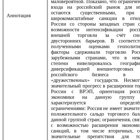
маловероятной. Показано, что ограниче
входа на российский рынок для и
остаются существенными, при
Аннотация
широкомасштабные санкции в отн
России со стороны западных стран 
возможности интенсификации росс
внешней торговли за счёт сни
двусторонних барьеров. В соответс
полученными оценками геополити
факторы сдерживали торговлю Ро
зарубежными странами, что в нек
степени нивелировалось географи
диверсификацией внешнеторговых 
российского бизнеса в по
«дружественных» государств. Несмо
значительный прогресс в расширении то
России с ВРЭП, ориентация росс
экономики на данную группу 
характеризуется определё
ограничениями: Россия не имеет значит
положительного сальдо торгового бал
данной группой стран; ограничения, св
с возможностью расширения экономи
санкций, в том числе вторичных, с
значительные препятствия для то