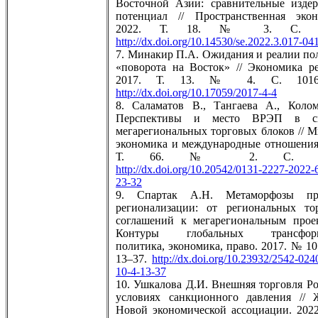
Восточной Азии: сравнительные изде
потенциал // Пространственная экон
2022. Т. 18. № 3. С. 17
http://dx.doi.org/10.14530/se.2022.3.017-04
7. Минакир П.А. Ожидания и реалии по
«поворота на Восток» // Экономика ре
2017. Т. 13. № 4. С. 1016–
http://dx.doi.org/10.17059/2017-4-4
8. Саламатов В., Тангаева А., Коло
Перспективы и место ВРЭП в си
мегарегиональных торговых блоков // М
экономика и международные отношения.
Т. 66. № 2. С. 23–
http://dx.doi.org/10.20542/0131-2227-2022-
23-32
9. Спартак А.Н. Метаморфозы пр
регионализации: от региональных то
соглашений к мегарегиональным проек
Контуры глобальных трансформ
политика, экономика, право. 2017. № 10 
13–37.
http://dx.doi.org/10.23932/2542-024
10-4-13-37
10. Ушкалова Д.И. Внешняя торговля Ро
условиях санкционного давления // 
Новой экономической ассоциации. 202