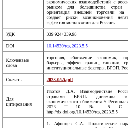
экономических взаимодействий с росс
рынком для большинства стран 
ориентация внешней торговли на
создаёт риски возникновения нега
эффектов монопсонии для России.
УДК
339.924+339.98
DOI
10.14530/reg.2023.5.5
торговля, сближение экономик, то
Ключенвые
барьеры, эффект границ, санкции, гр
слова
институциональные факторы, ВРЭП, Ро
Скачать
2023-05.5.pdf
Изотов Д.А. Взаимодействие Рос
странами ВРЭП: динамика тор
Для
экономического сближения // Регионали
цитирования
2023. Т. 10. № 5. С. 5
http://dx.doi.org/10.14530/reg.2023.5.5
1. Афонцев С.А. Политические пар