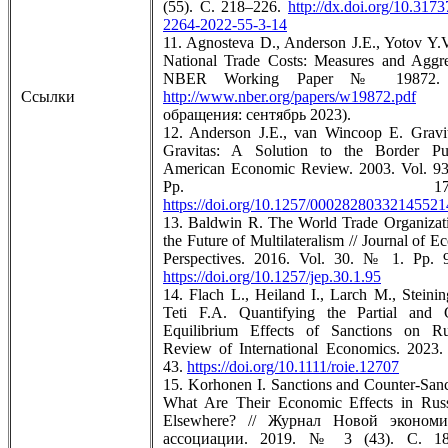
(55). С. 218–226.
http://dx.doi.org/10.317
2264-2022-55-3-14
11. Agnosteva D., Anderson J.E., Yotov Y.V.
National Trade Costs: Measures and Aggre
NBER Working Paper № 19872.
Ссылки
http://www.nber.org/papers/w19872.pdf
(д
обращения: сентябрь 2023).
12. Anderson J.E., van Wincoop E. Gravi
Gravitas: A Solution to the Border Pu
American Economic Review. 2003. Vol. 9
Pp. 171–19
https://doi.org/10.1257/00028280332145521
13. Baldwin R. The World Trade Organizat
the Future of Multilateralism // Journal of 
Perspectives. 2016. Vol. 30. № 1. Pp. 
https://doi.org/10.1257/jep.30.1.95
14. Flach L., Heiland I., Larch M., Steinin
Teti F.A. Quantifying the Partial and 
Equilibrium Effects of Sanctions on Ru
Review of International Economics. 2023.
43.
https://doi.org/10.1111/roie.12707
15. Korhonen I. Sanctions and Counter-Sanc
What Are Their Economic Effects in Rus
Elsewhere? // Журнал Новой экономи
ассоциации. 2019. № 3 (43). С. 18