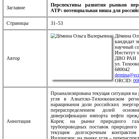
Перспективы развития рынков перв
Заглавие
АТР: потенциальная ниша для российс
Страницы
31–53
Дёмина Ол
кандидат э
научный с
Институт 
Автор
ДВО РАН
ул. Тихооке
680042
demina@ecr
ORCID:
00
Проанализирована текущая ситуация на 
угля в Азиатско-Тихоокеанском реги
наращивания доли российских энергор
перераспределением долей осно
диверсификации импорта нефти преж
Аннотация
Корея; на рынке природного га
трубопроводных поставок природного 
текущим долгосрочным контрактом
Индонезии; на рынке угля – перераспре