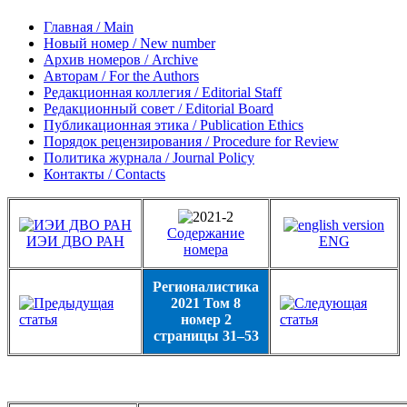
Главная / Main
Новый номер / New number
Архив номеров / Archive
Авторам / For the Authors
Редакционная коллегия / Editorial Staff
Редакционный совет / Editorial Board
Публикационная этика / Publication Ethics
Порядок рецензирования / Procedure for Review
Политика журнала / Journal Policy
Контакты / Contacts
Содержание
ИЭИ ДВО РАН
ENG
номера
Регионалистика
2021 Том 8
номер 2
страницы 31–53