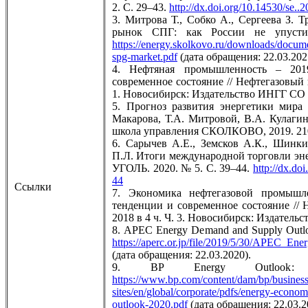
2. С. 29–43.
http://dx.doi.org/10.14530/se..
3. Митрова Т., Собко А., Сергеева З.
рынок СПГ: как России не упусти
https://energy.skolkovo.ru/downloads/docu
spg-market.pdf
(дата обращения: 22.03.202
4. Нефтяная промышленность – 201
современное состояние // Нефтегазовый 
1. Новосибирск: Издательство ИНГГ СО Р
5. Прогноз развития энергетики мира
Макарова, Т.А. Митровой, В.А. Кулаг
школа управления СКОЛКОВО, 2019. 210
6. Сарычев А.Е., Земсков А.К., Шинки
П.Л. Итоги международной торговли энер
УГОЛЬ. 2020. № 5. С. 39–44.
http://dx.d
44
Ссылки
7. Экономика нефтегазовой промышл
тенденции и современное состояние // 
2018 в 4 ч. Ч. 3. Новосибирск: Издатель
8. APEC Energy Demand and Supply Outloo
https://aperc.or.jp/file/2019/5/30/APEC_En
(дата обращения: 22.03.2020).
9. BP Energy Outlook: 
https://www.bp.com/content/dam/bp/business
sites/en/global/corporate/pdfs/energy-econo
outlook-2020.pdf
(дата обращения: 22.03.2