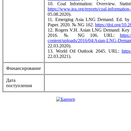
10. Coal Information: Overview. Stati
https://www.iea.org/reports/coal-information
05.08.2020).
11. Emerging Asia LNG Demand. Ed. by 
Paper. 2020. № NG 162.
https://doi.org/10
12. Rogers V.H. Asian LNG Demand: Key D
2016. № NG 106. URL:
https
content/uploads/2016/04/Asian-LNG-Dema
22.03.2020).
13. World Oil Outlook 2045. URL:
https
22.03.2021).
Финансирование
Дата
поступления