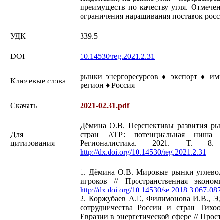
преимуществ по качеству угля. Отмеч
ограничения наращивания поставок росс
УДК
339.5
DOI
10.14530/reg.2021.2.31
рынки энергоресурсов ♦ экспорт ♦ им
Ключевые слова
регион ♦ Россия
Скачать
2021-02.31.pdf
Дёмина О.В. Перспективы развития ры
Для
стран АТР: потенциальная ниша 
цитирования
Регионалистика. 2021. Т
http://dx.doi.org/10.14530/reg.2021.2.31
1. Дёмина О.В. Мировые рынки углево
игроков // Пространственная экон
http://dx.doi.org/10.14530/se.2018.3.067-08
2. Коржубаев А.Г., Филимонова И.В., Э
сотрудничества России и стран Тихо
Евразии в энергетической сфере // Прос